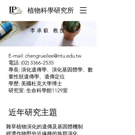
​植物科學研究所
李承叡 教授
E-mail:
chengrueilee@ntu.edu.tw
電話: (02) 3366-2535
專長: 演化遺傳學、演化基因體學、數
量性狀遺傳學、遺傳定位
學歷: 美國杜克大學博士
研究室: 生命科學館1129室
近年研究主題
雜草植物演化的遺傳及基因體機制
經濟作物野外近緣種的族群演化