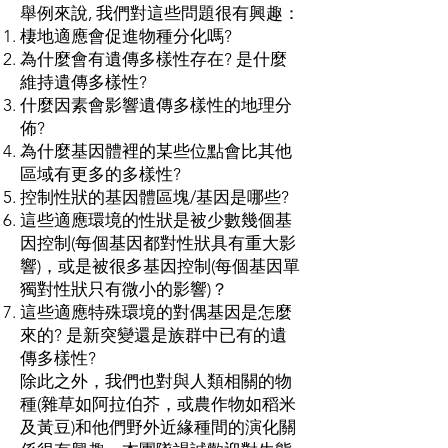
舉例來說, 我們對這些問題很有興趣：
棲地適應會促進物種分化嗎?
為什麼會有遺傳多樣性存在? 是什麼
維持遺傳多樣性?
什麼因素會影響遺傳多樣性的地理分
佈?
為什麼基因體裡的某些位點會比其他
區域有更多的多樣性?
控制性狀的基因體區塊/基因是哪些?
這些適應環境的性狀是被少數幾個基
因控制(每個基因都對性狀具有重大影
響)，
或是被很多基因控制(每個基因單
獨對性狀只有微小的影響)？
這些適應特殊環境的對偶基因是怎麼
來的? 是新突變還是族群中已有的遺
傳多樣性?
除此之外，我們也對與人類相關的物
種(雜草如阿拉伯芥，或農作物如稻米
及黃豆)和他們野外近緣種間的演化關