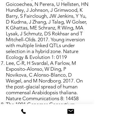
Goicoechea, N Perera, U Hellsten, HN
Hundley, J Johnson, J Grimwood, K
Barry, S Fairclough, JW Jenkins, Y Yu,
D Kudrna, J Zhang, J Talag, W Golser,
K Ghattas, ME Schranz, R Wing, MA
Lysak, J Schmutz, DS Rokhsar and T
Mitchell-Olds. 2017. Young inversion
with multiple linked QTLs under
selection in a hybrid zone. Nature
Ecology & Evolution 1: 0119
Lee, C-R, H Svardal, A Farlow, M
Exposito-Alonso, W Ding, P
Novikova, C Alonso-Blanco, D
Weigel, and M Nordborg. 2017. On
the post-glacial spread of human
commensal Arabidopsis thaliana.
Nature Communications 8: 14458
The 1001 Genomes Consortium.
2016. 1135
genomes reveal the global
pattern of polymorphism in
Arabidopsis thaliana. Cell 166:481-
491