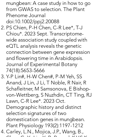
mungbean: A case study in how to go
from GWAS to selection. The Plant
Phenome Journal
doi:10.1002/ppj2.20088
PS Chien, P-H Chen, C-R Lee*, T-J
Chiou*. 2023 Sept. Transcriptome-
wide association study coupled with
eQTL analysis reveals the genetic
connection between gene expression
and flowering time in Arabidopsis.
Journal of Experimental Botany
74(18):
5653-5666
Y-P Lin#, H-W Chen#, P-M Yeh, SS
Anand, J Lin, J Li, T Noble, R Nair, R
Schafleitner, M Samsonova, E Bishop-
von-Wettberg, S Nuzhdin, CT Ting, RJ
Lawn, C-R Lee*. 2023 Oct.
Demographic history and distinct
selection signatures of two
domestication genes in mungbean.
Plant Physiology 193(2):
1197-1212
​Carley, L.N., Mojica, J.P., Wang, B.,