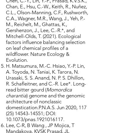
Chen, C.-Y., Lin, Y.-P., Prasad, K.V.S.K.,
Chan, E., Hsu, C.-W., Keith, R., Nuñez,
C.L., Olson-Manning, C.F., Rushworth,
C.A., Wagner, M.R., Wang, J., Yeh, P.-
M., Reichelt, M., Ghattas, K.,
Gershenzon, J., Lee, C.-R.*, and
Mitchell-Olds, T. (2021). Ecological
factors influence balancing selection
on leaf chemical profiles of a
wildflower. Nature Ecology &
Evolution.
H. Matsumura, M.-C. Hsiao, Y.-P. Lin,
A. Toyoda, N. Taniai, K. Tarora, N.
Urasaki, S. S. Anand, N. P. S. Dhillon,
R. Schafleitner, and C.-R. Lee*. Long-
read bitter gourd (
Momordica
charantia
) genome and the genomic
architecture of nonclassic
domestication.P.N.A.S. Jun 2020,
117
(25) 14543-14551
; DOI:
10.1073/pnas.1921016117.
Lee, C-R, B Wang , JP Mojica, T
Mandakova, KVSK Prasad, JL