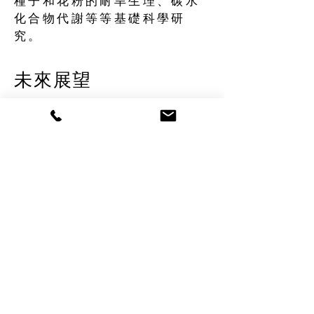
種子和花粉的耐旱生理、碳水
化合物代謝等等基礎科學研
究。
未來展望
本所未來發展，主要有以下方向：
(1) 植物多樣性研究：以現代生物學技術
結合傳統植物學，研究台灣植物變遷、
植物形態發生。
(2) 基因選殖及功能分析：包括基因庫的
構築，分子鑑定及功能鑑定。
(3) 植物轉殖：包括基因表現系統的建
構、轉形技術、轉殖植物及分子農場的
建立。
(4) 植物基因體計畫：包括特殊植物基因
體的定序，及基因體功能的研究。 如植
物菌質體的基因體研究，文心蘭的基因