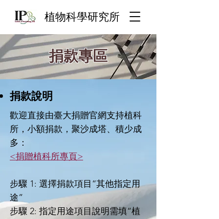
​植物科學研究所
捐款專區
​捐款說明
歡迎直接由臺大捐贈官網支持植科
所，小額捐款，聚沙成塔、積少成
多：
<捐贈植科所專頁>
步驟 1: 選擇捐款項目“其他指定用
途”
步驟 2: 指定用途項目說明需填“植