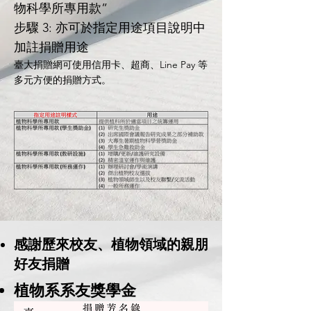
物科學所專用款
”
步驟 3: 亦可於指定用途項目說明中
加註捐贈用途
臺大捐贈網可使用信用卡、超商、Line Pay 等
多元方便的捐贈方式。
感謝歷來校友、植物領域的親朋
好友捐贈
植物系系友獎學金