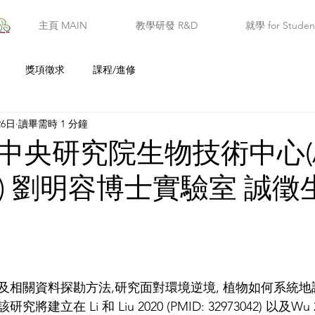
主頁 MAIN
教學研發 R&D
就學 for Studen
獎項徵求
課程/進修
26日
讀畢需時 1 分鐘
中央研究院生物技術中心(A
 AS) 劉明容博士實驗室 誠
相關資料探勘方法,研究面對環境逆境, 植物如何系統地調
立在 Li 和 Liu 2020 (PMID: 32973042) 以及Wu 20