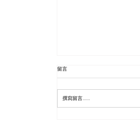
留言
撰寫留言......
臺灣大學 生命科學系王俊能老
師 花發育演化研究室誠徵博士
後研究員一名