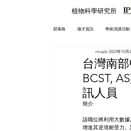
​植物科學研究所
部落格
徵才資訊
學術演講活動
ntuipb
2023年10月
台灣南部
BCST,
訊人員
簡介:
該職位將利用大數據及
增進其逆境耐受力。該研究將建