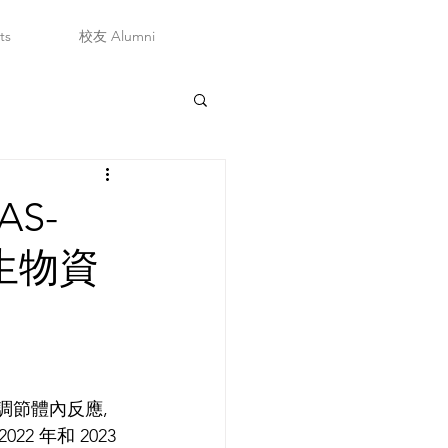
ts
校友 Alumni
S-
徵生物資
節體內反應, 
22 年和 2023 