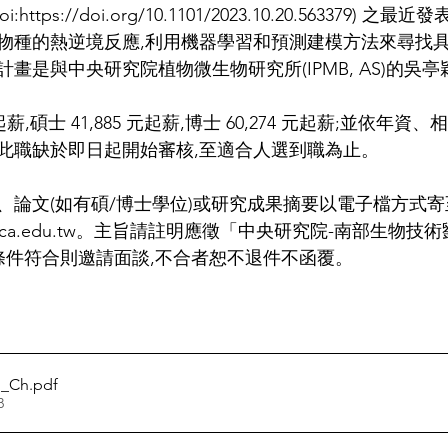
doi:https://doi.org/10.1101/2023.10.20.563379)
物種的熱逆境反應,利用機器學習和預測建模方法來尋找
畫是與中央研究院植物微生物研究所(IPMB, AS)的吳
元起薪,碩士 41,885 元起薪,博士 60,274 元起薪;並依年資、
此職缺於即日起開始審核,至適合人選到職為止。
、論文(如有碩/博士學位)或研究成果摘要以電子檔方式寄
te.sinica.edu.tw。主旨請註明應徵「中央研究院-南部生物
 條件符合則邀請面談,不合者恕不退件不函覆。
n_Ch
.pdf
B