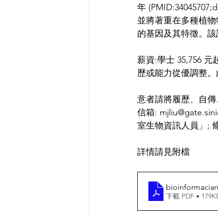
年 (PMID:34045707;
並將著重在多種植物
的基因及其特徵。該計
薪資:學士 35,756 
歷或能力從優調整。
意者請將履歷、自傳
信箱: mjliu@ga
室生物資訊人員」;
詳情請見附檔
bioinformacia
下載 PDF • 179K