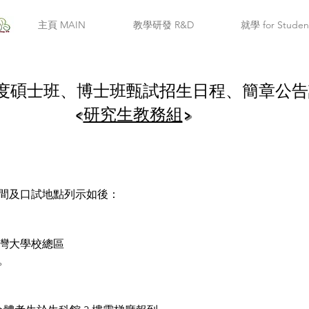
主頁 MAIN
教學研發 R&D
就學 for Studen
度碩士班、博士班甄試招生日程、簡章公告
<
研究生教務組
>
間及口試地點列示如後：
臺灣大學校總區
。