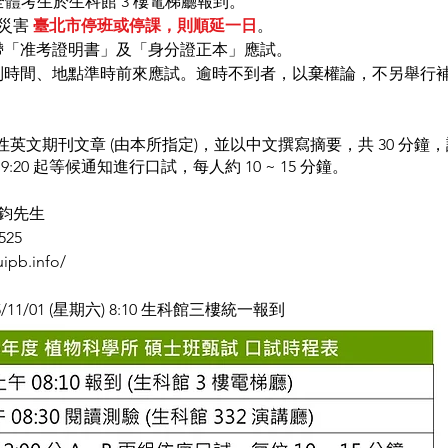
08:10 全體考生於生科館 3 樓電梯廳報到。
然災害
臺北市停班或停課，則順延一日
。
帶「准考證明書」及「身分證正本」應試。
列時間、地點準時前來應試。逾時不到者，以棄權論，不另舉行
 閱讀一篇科學性英文期刊文章 (由本所指定)，並以中文撰寫摘要，共 30 
:20 起等候通知進行口試，每人約 10 ~ 15 分鐘。
鈞先生
525
uipb.info/
025/11/01 (星期六) 8:10 生科館三樓統一報到