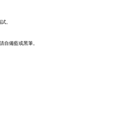
補試。
分鐘，請自備藍或黑筆。